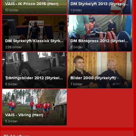
VAIS - IK Frisco 2015 (Herr)
DM Styrkelyft 2013 (Styrkelyft)
10 bilder
1 bilder
DM Styrkelyft/Klassisk Styrkelyft 2012 (Styrkelyft)
DM Bänkpress 2012 (Styrkelyft)
226 bilder
8 bilder
Träningsbilder 2012 (Styrkelyft)
Bilder 2008 (Styrkelyft)
5 bilder
7 bilder
VAIS - Väring (Herr)
5 bilder