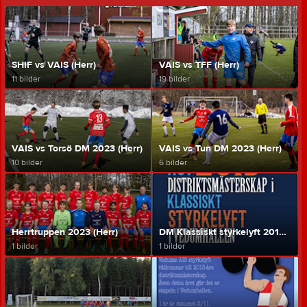
SHIF vs VAIS (Herr)
VAIS vs TFF (Herr)
11 bilder
19 bilder
VAIS vs Torsö DM 2023 (Herr)
VAIS vs Tun DM 2023 (Herr)
10 bilder
6 bilder
Herrtruppen 2023 (Herr)
DM Klassiskt styrkelyft 2015 (Styrkelyft)
1 bilder
1 bilder