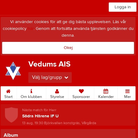
Logga in
Vi använder cookies för att ge dig bästa upplevelsen. Läs vår
cookiepolicy
här
. Genom att fortsätta använda tjänsten godkänner du
denna.
Okej
Vedums AIS
Välj lag/grupp
Start
Om klubben
Styrelse
Sponsorer
Kalender
Mer
Nästa match för Herr
Södra Härene IF U
13 aug, 19:30
Björkvallen konstgräs, Vårgårda
Album