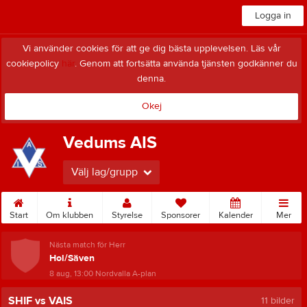
Logga in
Vi använder cookies för att ge dig bästa upplevelsen. Läs vår
cookiepolicy
här
. Genom att fortsätta använda tjänsten godkänner du
denna.
Okej
Vedums AIS
Välj lag/grupp
Start
Om klubben
Styrelse
Sponsorer
Kalender
Mer
Nästa match för Herr
Hol/Säven
8 aug, 13:00
Nordvalla A-plan
SHIF vs VAIS
11 bilder